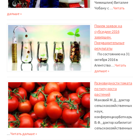
Чимишлия) Виталие
Чобану с …
Читать
дальше »
Прием заявок на
субсидии-2016
завершен.
Предварительные
результаты
По состоянию на 31
октября 2016 в
Агентство …
Читать
дальше »
Разновидности томата
по типу роста
растений
Маковей М.Д., доктор
сельскохозяйственных
наук,
конференциарБотнарь
В.Ф., доктор хабилитат
сельскохозяйственных
…
Читать дальше »