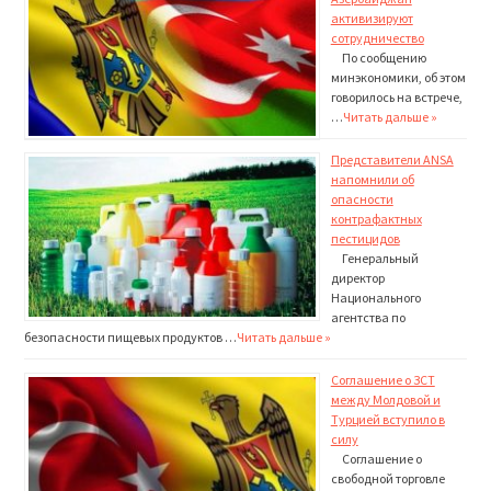
активизируют
сотрудничество
По сообщению
минэкономики, об этом
говорилось на встрече,
…
Читать дальше »
Представители ANSA
напомнили об
опасности
контрафактных
пестицидов
Генеральный
директор
Национального
агентства по
безопасности пищевых продуктов …
Читать дальше »
Соглашение о ЗСТ
между Молдовой и
Турцией вступило в
силу
Соглашение о
свободной торговле