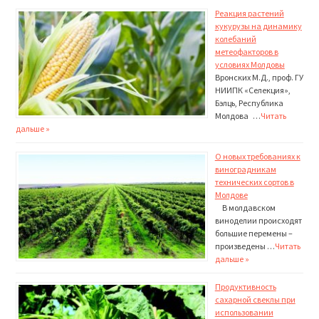
Реакция растений
кукурузы на динамику
колебаний
метеофакторов в
условиях Молдовы
Вронских М.Д., проф. ГУ
НИИПК «Селекция»,
Бэлць, Республика
Молдова …
Читать
дальше »
О новых требованиях к
виноградникам
технических сортов в
Молдове
В молдавском
виноделии происходят
большие пере­мены –
произведены …
Читать
дальше »
Продуктивность
сахарной свеклы при
использовании