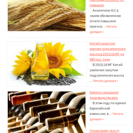
повышен
Аналитики IGC в
своем обновленном
отчете по­высили
прогноз …
Читать
дальше »
Китай нарастил
импорт подсолнечного
масла в 2015/16 МГ до
880 тыс. тонн
В 2015/16 МГ Китай
уве­личил закупки
подсо­лнечного масла
…
Читать дальше »
Европа сокращает
производство вин
В этом году по оценке
Евро­пейской
комиссии, в …
Читать
дальше »
Оливковому маслу