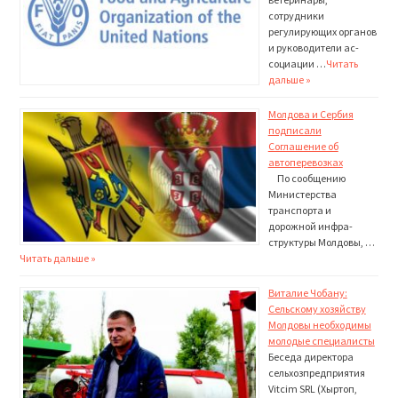
сотрудники
регулирующих органов
и руководители ас­
социации …
Читать
дальше »
Молдова и Сербия
подписали
Соглашение об
автоперевозках
По сообщению
Министерства
транспорта и
дорожной инфра­
структуры Молдовы, …
Читать дальше »
Виталие Чобану:
Сельскому хозяйству
Молдовы необходимы
молодые специалисты
Беседа директора
сельхозпредприятия
Vitcim SRL (Хыртоп,