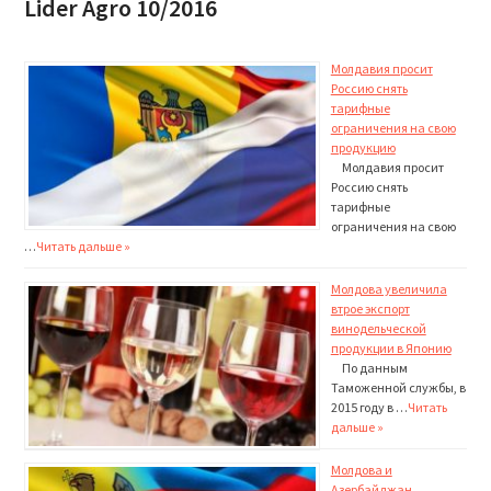
Lider Agro 10/2016
Молдавия просит
Россию снять
тарифные
ограничения на свою
продукцию
Молдавия просит
Россию снять
тарифные
ограничения на свою
…
Читать дальше »
Молдова увеличила
втрое экспорт
винодельческой
продукции в Японию
По данным
Таможенной службы, в
2015 году в …
Читать
дальше »
Молдова и
Азербайджан