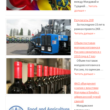
между Молдовой и
Турцией …
Читать
дальше »
Результаты 2КR
За последние 15 лет в
рамках проекта 2KR …
Читать дальше »
Объем поставок
молдавского вина в
Россию сократился с
2010 года в 7 раз
Объем поставок
молдав­ского вина в
Россию, по оценкам …
Читать дальше »
ФАО объединяет
усилия с властями
Молдовы в борьбе с
африканской чумой
свиней
Молдавские
ветеринары,