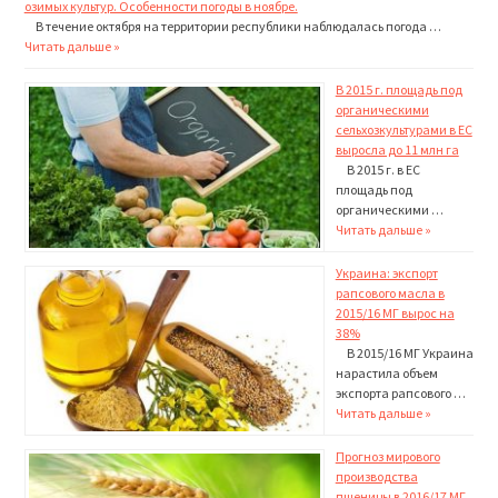
озимых культур. Особенности погоды в ноябре.
В течение октября на территории республики наблюдалась погода …
Читать дальше »
В 2015 г. площадь под
органическими
сельхозкультурами в ЕС
выросла до 11 млн га
В 2015 г. в ЕС
площадь под
органическими …
Читать дальше »
Украина: экспорт
рапсового масла в
2015/16 МГ вырос на
38%
В 2015/16 МГ Украина
нарастила объем
экспорта рапсово­го …
Читать дальше »
Прогноз мирового
производства
пшеницы в 2016/17 МГ