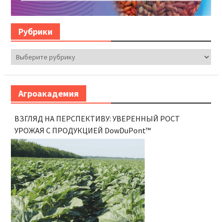
Оплот® Трио — Снимет стресс у
культуры и агронома!
Рубрики
Рубрики
Агроакадемия
ВЗГЛЯД НА ПЕРСПЕКТИВУ: УВЕРЕННЫЙ РОСТ
УРОЖАЯ С ПРОДУКЦИЕЙ DowDuPont™