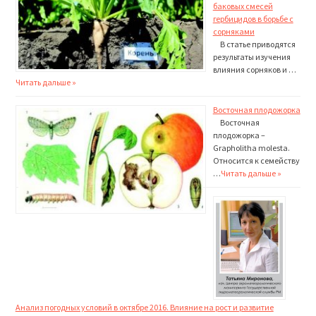
баковых смесей
гербицидов в борьбе с
сорняками
В статье приводятся
результаты изучения
влияния сорняков и …
Читать дальше »
Восточная плодожорка
Восточная
плодожорка –
Grapholitha molesta.
Относится к семейству
…
Читать дальше »
Анализ погодных условий в октябре 2016. Влияние на рост и развитие