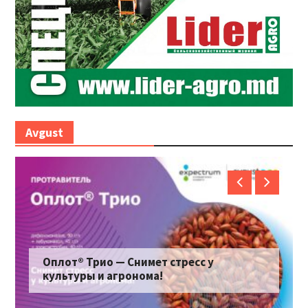
Avgust
Оплот® Трио — Снимет стресс у
культуры и агронома!