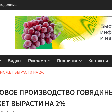
еодолимая
няков
равления на базе
жкой ISOBUS
ONE и LEMKEN
а автономные
Видео
Реклама
Подписка
Контакты
МОЖЕТ ВЫРАСТИ НА 2%
ОВОЕ ПРОИЗВОДСТВО ГОВЯДИН
ЕТ ВЫРАСТИ НА 2%