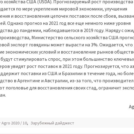
го хозяйства США (USDA). Прогнозируемый рост производства 
идается по мере укрепления мировой экономики, улучшения
ения и восстановления цепочек поставок после сбоев, вызва
ей. Однако прогноз на 2021 год все еще немного ниже уровня
дства до пандемии, наблюдавшегося в 2019 году. Наряду с ож
производства, Министерство сельского хозяйства США прогн
овой экспорт говядины может вырасти на 3%. Ожидается, что
ие экономических условий и восстановление рынков обществ
 будут стимулировать спрос, при этом большинство ключевы
ров увидят рост поставок в 2021 году. Прогнозируется, что а
оддержит поставки из США и Бразилии в течение года, но боле
дство в Аргентине и Австралии, из-за того, что производител
ют поголовье для восстановления своих стад, ограничит эксп
ан.
Ag
r Agro 2020 / 10
,
Зарубежный дайджест