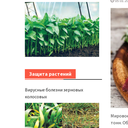
05.01.2
de legume
Защита растений
Вирусные болезни зерновых
колосовых
Мировое
тонн. О