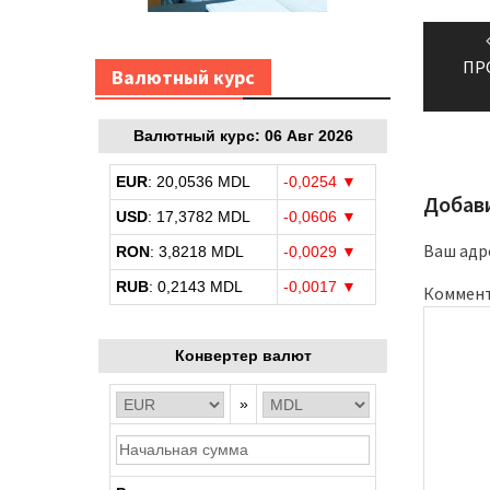
Навиг
по
ПР
Bалютный курс
запис
Bалютный курс: 06 Авг 2026
EUR
: 20,0536 MDL
-0,0254 ▼
Добав
USD
: 17,3782 MDL
-0,0606 ▼
Ваш адре
RON
: 3,8218 MDL
-0,0029 ▼
RUB
: 0,2143 MDL
-0,0017 ▼
Коммен
Конвертер валют
»