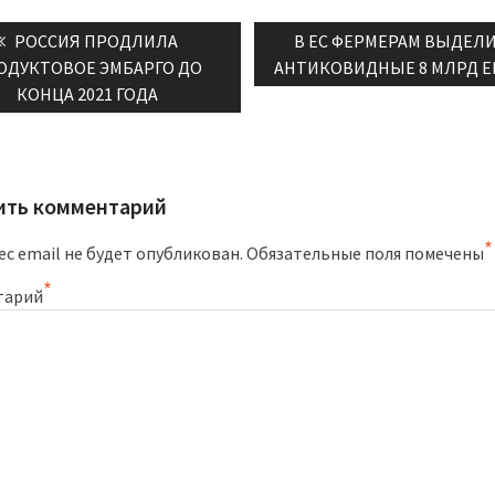
ация
Previous
Next
РОССИЯ ПРОДЛИЛА
В ЕС ФЕРМЕРАМ ВЫДЕЛ
post:
post:
ОДУКТОВОЕ ЭМБАРГО ДО
АНТИКОВИДНЫЕ 8 МЛРД Е
ям
КОНЦА 2021 ГОДА
ить комментарий
*
с email не будет опубликован.
Обязательные поля помечены
*
тарий