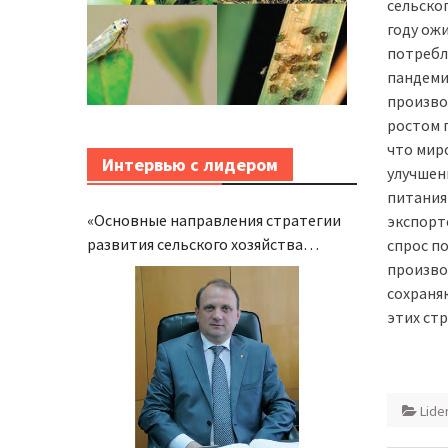
сельско
году ож
потребл
пандеми
произво
ростом 
что мир
Интервью с лидером
улучшен
питания
«Основные направления стратегии
экспорте
развития сельского хозяйства
спрос п
Молдовы не изменятся»
произво
сохраня
этих стр
Lide