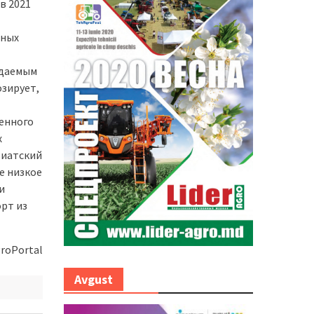
в 2021
нных
идаемым
озирует,
енного
х
зиатский
е низкое
и
орт из
roPortal
Avgust