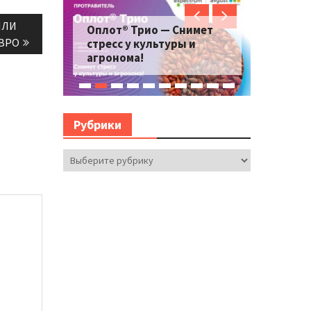
ИЛИ
Оплот® Трио — Снимет
ВРО
стресс у культуры и
агронома!
Рубрики
Рубрики