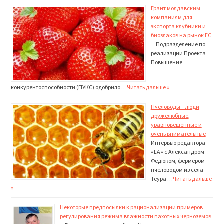
Грант молдавским
компаниям для
экспорта клубники и
биозлаков на рынок ЕС
Подразделение по
реали­зации Проекта
Повышение
конкурентоспособности (ПУКС) одобрило …
Читать дальше »
Пчеловоды – люди
дружелюбные,
уравновешенные и
очень внимательные
Интервью редактора
«LA» с Александром
Федюком, фермером-
пчеловодом из села
Теура …
Читать дальше
»
Некоторые предпосылки к рационализации примеров
регулирования режима влажности пахотных черноземов