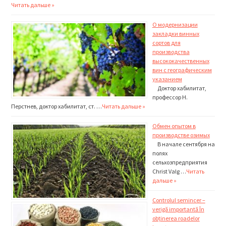
Читать дальше »
О модернизации
закладки винных
сортов для
производства
высококачественных
вин с географическим
указанием
Доктор хабилитат,
профессор Н.
Перстнев, доктор хабилитат, ст. …
Читать дальше »
Обмен опытом в
производстве озимых
В начале сентября на
полях
сельхозпредприятия
Christ Valg …
Читать
дальше »
Controlul semincer –
verigă importantă În
obținerea roadelor