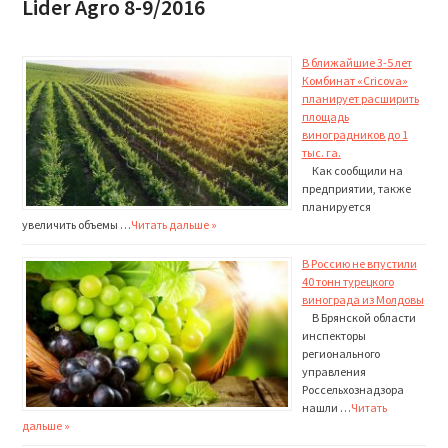
Lider Agro 8-9/2016
В ближайшие 3-5 лет
Комбинат «Cricova»
планирует расширить
площадь
виноградников до 1
тыс. га.
Как сообщили на
предпри­ятии, также
планируется
увеличить объемы …
Читать дальше »
В Россию не впустили
40 тонн турецкого
винограда из Молдовы
В Брянской области
ин­спекторы
регионального
управления
Россельхоз­надзора
нашли …
Читать
дальше »