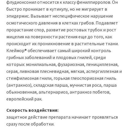
флудиоксонил относится к классу фенилпирролов. Он
быстро проникает в кутикулу, но не мигрирует в
эпидермис. Вызывает неспецифическое нарушение
осмотического давления в клетках грибов. Подавляет
прорастание спор, развитие ростовых трубок и рост
мицелия на поверхности растения еще до того, как
происходит их проникновение в растительные ткани.
Клеймор® обеспечивает самый широкий контроль
грибных заболеваний и плодовых гнилей, среди
которых: монилиальная, фузариозная, пенициллезная,
серая, ливковая плесневидная, мягкая, аспергиллезная и
стемфилиозная гнили, горькая глеоспориозная гниль
(антракноз), складская парша, мучнистая роса, парша
обыкновенная, альтернариоз, антракноз побегов,
европейский рак.
Скорость воздействия:
защитное действие препарата начинает проявляться
сразу после обработки.