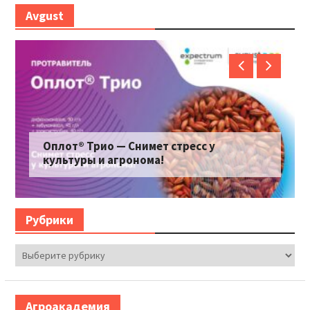
Avgust
Оплот® Трио — Снимет стресс у
культуры и агронома!
Рубрики
Рубрики
Агроакадемия