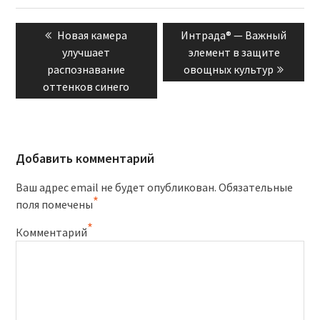
Навигация
Previous
Next
Новая камера
Интрада® — Важный
по
post:
post:
улучшает
элемент в защите
записям
распознавание
овощных культур
оттенков синего
Добавить комментарий
Ваш адрес email не будет опубликован.
Обязательные
*
поля помечены
*
Комментарий