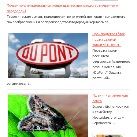
Почвенно-функциональная концепция воспроизводства почвенного
плодородия
Теоретические основы природно-антропогенной эволюции черноземного
почвообразования и воспроизводство плодородия черноземов …
Производство яблок
под надежной
защитой DUPONT
Перед началом
весеннего
сельскохозяйственного
сезона компания
«DuPont™ Защита
растений»
организовала …
Пшеничная земляная
совка
Euxoa tritici, относится
к семейству –
Noctuidae, отряду –
Lepidoptera …