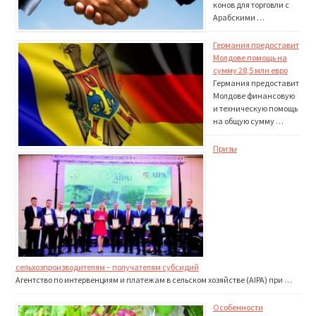
конов для торговли с
Арабскими …
Германия предоставит
Молдове помощь на
сумму 28,5 млн евро
Германия предоста­вит
Молдове финан­совую
и техническую помощь
на общую сумму …
Призы
сельхозпроизводителям – получателям субсидий
Агентство по интервенциям и платежам в сельском хозяйстве (AIPA) при …
Особенности