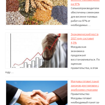
на 97%
Сельхозпроизводители
обеспечены семенами
для весен­не-полевых
работ на 97% от
необходимых …
Экономический рост в
2017 году составит
4,5%
Молдавская
экономика
продолжает
восстанавливаться. По
оценкам
правительства, в этом
году …
Молдова готовит пакет
законов для торговли с
арабскими странами
Правительство
Молдовы готовит
необходимый пакет за­