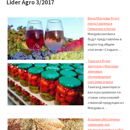
Lider Agro 3/2017
Вина Молдовы будут
представлены в
Германии и Китае
Молдавские вина
будут представлены в
марте под общим
слоганом «Создано …
Таиланд будет
закупать у Молдовы
зерновые,
плодоовощные
консервы и вино
Таиланд заинтересо­
ван в расширении по­
ставок сельскохозяй­
ственной продукции из
Молдовы и …
Аграрии обеспечены
семенами для
весенне-полевых работ