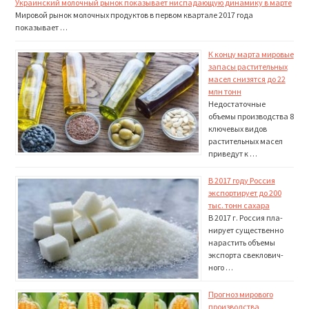
Украинский молочный рынок показывает ниспадающую динамику в марте
Мировой рынок мо­лочных продуктов в первом квартале 2017 года
показывает …
К концу марта мировые
запасы растительных
масел снизятся до 22
млн тонн
Недостаточные
объемы производства 8
ключевых видов
растительных масел
приведут к …
В 2017 году Россия
экспортирует до 200
тыс. тонн сахара
В 2017 г. Россия пла­
нирует существенно
нарастить объемы
экспорта свеклович­
ного …
Прогноз мирового
производства