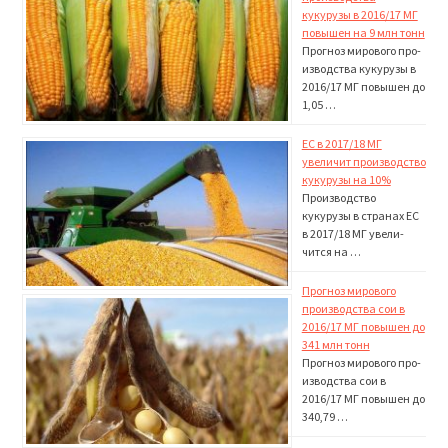
кукурузы в 2016/17 МГ
повышен на 9 млн тонн
Прогноз мирового про­
изводства кукурузы в
2016/17 МГ повышен до
1,05 …
ЕС в 2017/18 МГ
увеличит производство
кукурузы на 10%
Производство
кукурузы в странах ЕС
в 2017/18 МГ увели­
чится на …
Прогноз мирового
производства сои в
2016/17 МГ повышен до
341 млн тонн
Прогноз мирового про­
изводства сои в
2016/17 МГ повышен до
340,79 …