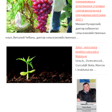
перезимовки и
агротехники столовых
сортов винограда в
преддверии вегетации
2017 г
Михаил Кухарский,
доктор хабилитат
сельскохозяйственных
наук, Виталий Чебану, доктор сельскохозяйственных …
Solul – principala
bogăţie naturală a
Moldovei
Ursu A., Overcenco A.,
Curcubăt Stela, Marcov
I. Institutul de …