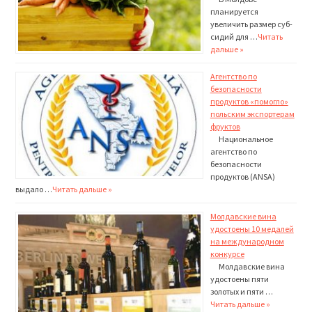
планируется
увеличить размер суб­
сидий для …
Читать
дальше »
Агентство по
безопасности
продуктов «помогло»
польским экспортерам
фруктов
Национальное
агентство по
безопасности
продуктов (ANSA)
выдало …
Читать дальше »
Молдавские вина
удостоены 10 медалей
на международном
конкурсе
Молдавские вина
удосто­ены пяти
золотых и пяти …
Читать дальше »