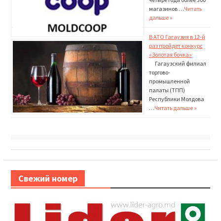
магазинов …
Читать
дальше »
В АТО Гагаузия в 12-й
раз пройдет конкурс
«Золотая бочка»
Гагаузский филиал
торго­во-
промышленной
палаты (ТПП)
Республики Молдова
…
Читать дальше »
Свежий номер