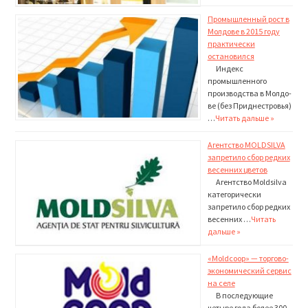
Промышленный рост в
Молдове в 2015 году
практически
остановился
Индекс
промышленного
производства в Молдо­
ве (без Приднестровья)
…
Читать дальше »
Агентство MOLDSILVA
запретило сбор редких
весенних цветов
Агентство Moldsilva
категорически
запретило сбор ред­ких
весенних …
Читать
дальше »
«Moldcoop» — торгово-
экономический сервис
на селе
В последующие
четыре года более 300