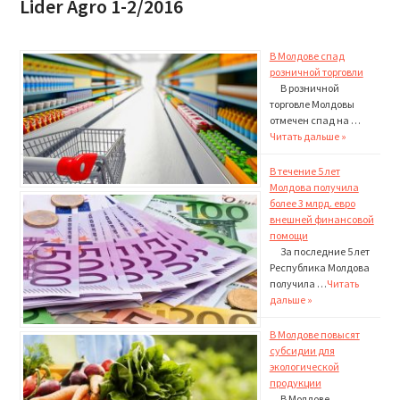
Lider Agro 1-2/2016
В Молдове спад
розничной торговли
В розничной
торговле Молдовы
отмечен спад на …
Читать дальше »
В течение 5 лет
Молдова получила
более 3 млрд. евро
внешней финансовой
помощи
За последние 5 лет
Респу­блика Молдова
получила …
Читать
дальше »
В Молдове повысят
субсидии для
экологической
продукции
В Молдове