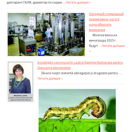
докторант ГАУМ, директор по сырью …
Читать дальше »
Холодный стерильный
розлив вина: на что
надо обратить
внимание
Многие вина из
винограда 2015 г.
будут …
Читать дальше
»
Investigări commune în cadrul Agenției Naționale pentru
Siguranța Alimentelor
Țăranii noștri datorită abnegației și dragostei pentru …
Читать дальше »