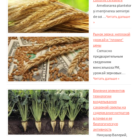
Ameliorarea plantelor
și menținerea seminței
de soi …
Читать дальше
»
Рынок зерна: неплохой
урожай и “плохие”
цены
Согласно
предварительным
сведениям
минсельхоза РМ,
урожай зерновых …
Читать дальше »
Влияние элементов
технологии
возделывания
сахарной свеклы на
содержание нитратов
в почве и ее
биологическую
активность
Никушор Валерий,