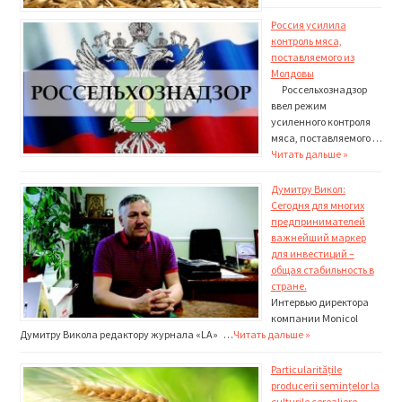
Россия усилила
контроль мяса,
поставляемого из
Молдовы
Россельхознадзор
ввел режим
усиленного контроля
мяса, поставляемого …
Читать дальше »
Думитру Викол:
Сегодня для многих
предпринимателей
важнейший маркер
для инвестиций –
общая стабильность в
стране.
Интервью директора
компании Monicol
Думитру Викола редактору журнала «LA» …
Читать дальше »
Particularitățile
producerii semințelor la
culturile cerealiere