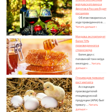
молдавского вина и
фруктов в Россию будет
расширен
Об этом говорилось в
ходе проведенного в …
Читать дальше »
Молдова экспортирует
более 70%
произведенного в
стране меда
Более двух с
половиной тонн мёда
ежегодно …
Читать
дальше »
Птицеводов тревожит
рост импорта
Ассоциация
производителей
птицеводческой
продук­ции (APIA) бьет
тревогу …
Читать
дальше »