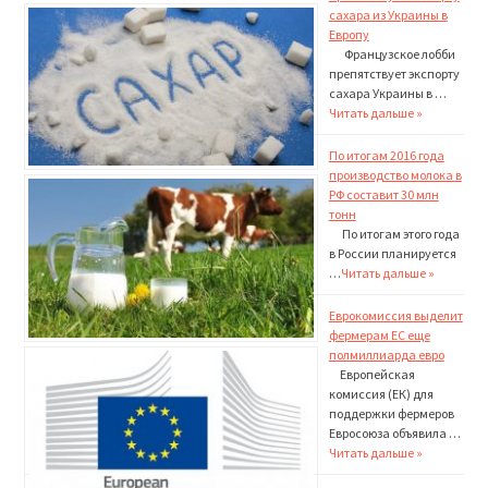
сахара из Украины в
Европу
Французское лобби
препятствует экспорту
сахара Украины в …
Читать дальше »
По итогам 2016 года
производство молока в
РФ составит 30 млн
тонн
По итогам этого года
в России планируется
…
Читать дальше »
Еврокомиссия выделит
фермерам ЕС еще
полмиллиарда евро
Европейская
комиссия (ЕК) для
поддержки фермеров
Евросоюза объявила …
Читать дальше »