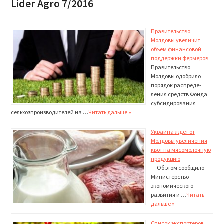
Lider Agro 7/2016
Правительство
Молдовы увеличит
объем финансовой
поддержки фермеров
Правительство
Молдовы одобрило
порядок распреде­
ления средств Фонда
субсидирования
сельхозпроиз­водителей на …
Читать дальше »
Украина ждет от
Молдовы увеличения
квот на мясомолочную
продукцию
Об этом сообщило
Мини­стерство
экономического
развития и …
Читать
дальше »
Список экспортеров