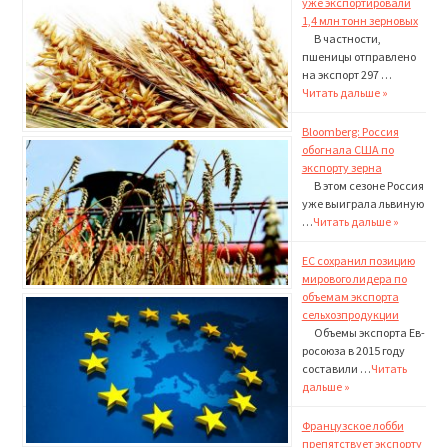
уже экспортировали
1,4 млн тонн зерновых
В частности,
пшеницы отправлено
на экспорт 297 …
Читать дальше »
Bloomberg: Россия
обогнала США по
экспорту зерна
В этом сезоне Россия
уже выиграла львиную
…
Читать дальше »
ЕС сохранил позицию
мирового лидера по
объемам экспорта
сельхозпродукции
Объемы экспорта Ев­
росоюза в 2015 году
составили …
Читать
дальше »
Французское лобби
препятствует экспорту