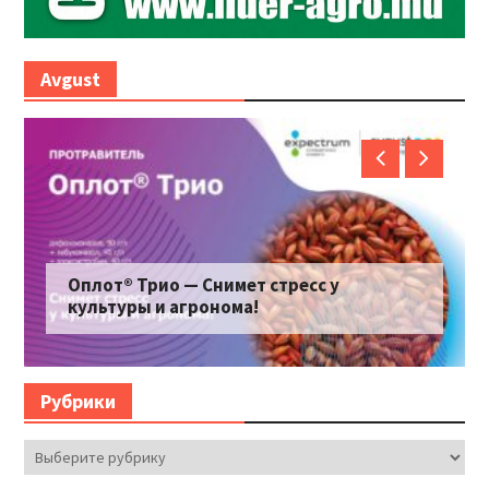
Avgust
Оплот® Трио — Снимет стресс у
культуры и агронома!
Рубрики
Рубрики