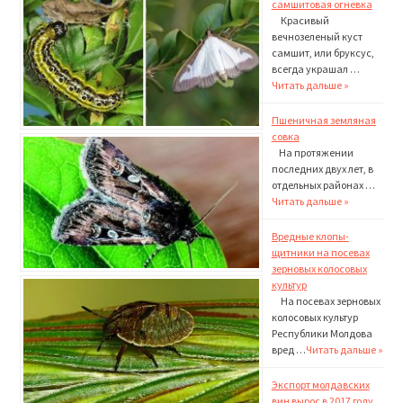
самшитовая огневка
Красивый
вечнозеленый куст
самшит, или бруксус,
всегда украшал …
Читать дальше »
Пшеничная земляная
совка
На протяжении
последних двух лет, в
отдельных районах …
Читать дальше »
Вредные клопы-
щитники на посевах
зерновых колосовых
культур
На посевах зерновых
колосовых культур
Республики Молдова
вред …
Читать дальше »
Экспорт молдавских
вин вырос в 2017 году