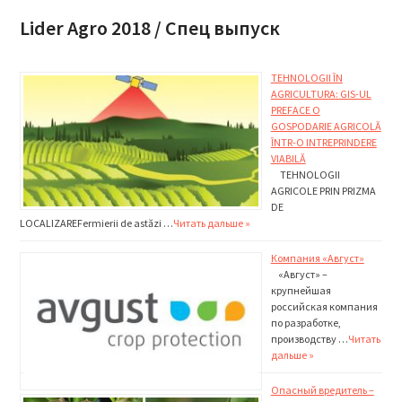
Lider Agro 2018 / Спец выпуск
TEHNOLOGII ÎN
AGRICULTURA: GIS-UL
PREFACE O
GOSPODARIE AGRICOLĂ
ÎNTR-O INTREPRINDERE
VIABILĂ
TEHNOLOGII
AGRICOLE PRIN PRIZMA
DE
LOCALIZAREFermierii de astăzi …
Читать дальше »
Компания «Август»
«Август» –
крупнейшая
российская компания
по разработке,
производству …
Читать
дальше »
Опасный вредитель –