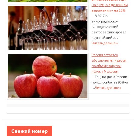
на 5,5%, а в денежном
выражении – на 16%
В 2017 г.
виноградарско-
винодельческий
сектор зафиксировал
крупнейший за …
Читать дальше »
Россия остается
абсолютным лидером
по объему закупок
яблок у Молдовы
Так, на долю России
пришлось более 90% от
…
Читать дальше »
Свежий номер