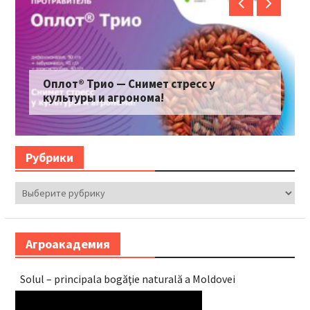
Оплот® Трио — Снимет стресс у
культуры и агронома!
Рубрики
Рубрики
Агроакадемия
Solul – principala bogăţie naturală a Moldovei