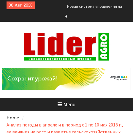
Skip
08 Авг, 2026
Новая система управления на
to
базе камеры с поддержкой
content
ISOBUS
Предприятия KRONE и LEMKEN
Facebook
делают ставку на автономные
решения
Камелот® — Непреодолимая
преграда для сорняков
Menu
Home
Анализ погоды в апреле и в период с 1 по 10 мая 2018 г.,
ее влияния на рост и развитие сельскохозяйственных