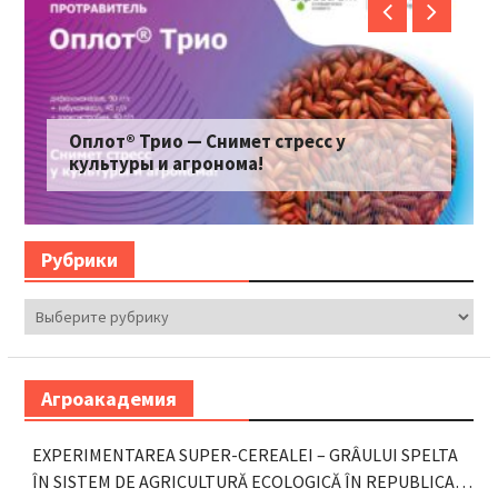
Инсайд® — Фитофтороз побежден!
Рубрики
Рубрики
Агроакадемия