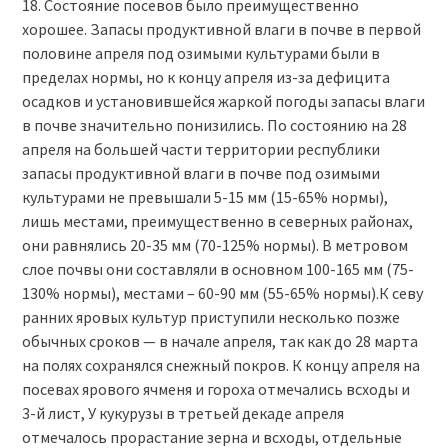
18. Состояние посевов было преимущественно
хорошее. Запасы продуктивной влаги в почве в первой
половине апреля под озимыми культурами были в
пределах нормы, но к концу апреля из-за дефицита
осадков и установившейся жаркой погоды запасы влаги
в почве значительно понизились. По состоянию на 28
апреля на большей части территории республики
запасы продуктивной влаги в почве под озимыми
культурами не превышали 5-15 мм (15-65% нормы),
лишь местами, преимущественно в северных районах,
они равнялись 20-35 мм (70-125% нормы). В метровом
слое почвы они составляли в основном 100-165 мм (75-
130% нормы), местами – 60-90 мм (55-65% нормы).К севу
ранних яровых культур приступили несколько позже
обычных сроков — в начале апреля, так как до 28 марта
на полях сохранялся снежный покров. К концу апреля на
посевах ярового ячменя и гороха отмечались всходы и
3-й лист, У кукурузы в третьей декаде апреля
отмечалось прорастание зерна и всходы, отдельные