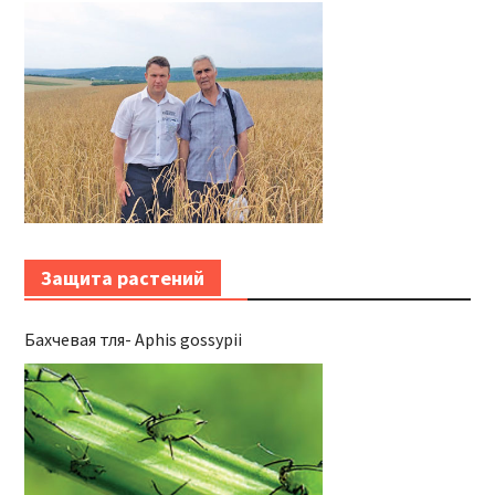
EXPERIMENTAREA SUPER-CEREALEI – GRÂULUI SPELTA
ÎN SISTEM DE AGRICULTURĂ ECOLOGICĂ ÎN REPUBLICA
MOLDOVA
Защита растений
Бахчевая тля- Aphis gossypii