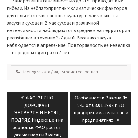
Заморозки интенсивностью до -1ºС приводят к их
гибели. Из неблагоприятных климатических факторов
для сельскохозяйственных культур в мае являются
засухи и суховеи. В мае суховеи различной
интенсивности наблюдаются в среднем на территории
республики в течение 3-7 дней. Весенняя засуха
наблюдается в апреле-мае. Повторяемость ее невелика
— в среднем один раз в 7 лет.
Lider Agro 2018 / 04
,
Агрометеопрогноз
Навигация
Previous
Next
ФАО: ЗЕРНО
Особенности Закона №
по
post:
post:
ДОРОЖАЕТ
845 от 03.01.1992 г. «О
записям
ЧЕТВЕРТЫЙ МЕСЯЦ
предпринимательстве и
ПОДРЯД Индекс цен на
предприятиях»
зерновые ФАО растет
уже четвертый месяц