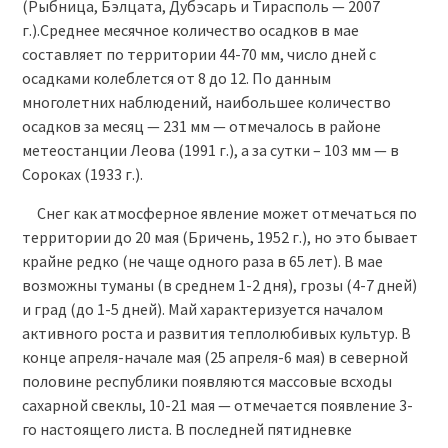
(Рыбница, Бэлцата, Дубэсарь и Тирасполь — 2007
г.).Среднее месячное количество осадков в мае
составляет по территории 44-70 мм, число дней с
осадками колеблется от 8 до 12. По данным
многолетних наблюдений, наибольшее количество
осадков за месяц — 231 мм — отмечалось в районе
метеостанции Леова (1991 г.), а за сутки – 103 мм — в
Сороках (1933 г.).
Снег как атмосферное явление может отмечаться по
территории до 20 мая (Бричень, 1952 г.), но это бывает
крайне редко (не чаще одного раза в 65 лет). В мае
возможны туманы (в среднем 1-2 дня), грозы (4-7 дней)
и град (до 1-5 дней). Май характеризуется началом
активного роста и развития теплолюбивых культур. В
конце апреля-начале мая (25 апреля-6 мая) в северной
половине республики появляются массовые всходы
сахарной свеклы, 10-21 мая — отмечается появление 3-
го настоящего листа. В последней пятидневке