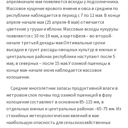
апреляначале мая появляются всходы у подсолнечника.
Массовое кущение ярового ячменя и овса в среднем по
республике наблюдается в период с 7 по 12 мая. В конце
апреля-начале мая (25 апреля-8 мая) отмечается
цветение у груши и яблони. Массовые всходы кукурузы
появляются с 10 по 19 мая, а картофеля – во второй-
начале третьей декады мая.Оптимальные сроки
высадки в грунт рассады овощных культур в южных и
центральных районах республики наступают после 5
мая, в северных – после 15 мая.У озимой пшеницы в
конце мая-начале июня наблюдается массовое
колошение.
Средние многолетние запасы продуктивной влаги в
метровом слое почвы под озимой пшеницей в фазу
колошения составляют в основном 85-115 мм, в
отдельных южных и центральных районах –65-75 мм. Из
стихийных метеорологических явлений в мае
наибольшую опасность для сельскохозяйственных