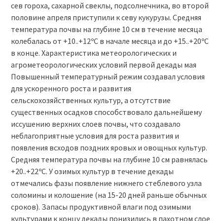
сев гороха, сахарной свеклы, подсолнечника, во второй
половине апреля приступили к севу кукурузы. Средняя
температура почвы на глубине 10 см в течение месяца
колебалась от +10..+12ºС в начале месяца и до +15..+20ºС
в конце. Характеристика метеорологических и
агрометеорологических условий первой декады мая
Повышенный температурный режим создавал условия
для ускоренного роста и развития
сельскохозяйственных культур, а отсутствие
существенных осадков способствовало дальнейшему
иссушению верхних слоев почвы, что создавало
неблагоприятные условия для роста развития и
появления всходов поздних яровых и овощных культур.
Средняя температура почвы на глубине 10 см равнялась
+20..+22ºС. У озимых культур в течение декады
отмечались фазы появление нижнего стеблевого узла
соломины и колошение (на 15-20 дней раньше обычных
сроков). Запасы продуктивной влаги под озимыми
культурами к концу декады понизились в пахотном слое