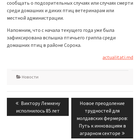
сообщать о подозрительных случаях или случаях смерти
среди домашних и диких птиц ветеринарам или
местной администрации.
Напомним, что с начала текущего года уже была
зафиксирована вспышка птичьего гриппа среди
домашних птиц в районе Сорока.
actualitati.md
Новости
Навигация
Previous
Next
Виктору Лемкену
Новое преодоление
по
post:
post:
исполнилось 85 лет
трудностей для
записям
молдавских фермеров:
Путь к инновациям в
аграрном секторе