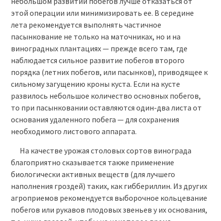
небольшом развитии побегов лучше отказаться от
этой операции или минимизировать ее. В середине
лета рекомендуется выполнять частичное
пасынкование не только на маточниках, но и на
виноградных плантациях — прежде всего там, где
наблюдается сильное развитие побегов второго
порядка (летних побегов, или пасынков), приводящее к
сильному загущению кроны куста. Если на кусте
развилось небольшое количество основных побегов,
то при пасынковании оставляются один-два листа от
основания удаленного побега — для сохранения
необходимого листового аппарата.
На качестве урожая столовых сортов винограда
благоприятно сказывается также применение
биологически активных веществ (для лучшего
наполнения гроздей) таких, как гиббериллин. Из других
агроприемов рекомендуется выборочное кольцевание
побегов или рукавов плодовых звеньев у их основания,