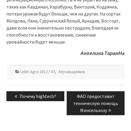
таких как Кардинал, Карабурну, Виктория, Кодрянка,
потери урожая будут больше, чем на других. На сортах
Молдова, Ляна, Сурученский белый, Аркадия, Восторг,
даже если они значительно пострадали, благодаря их
способности к восстановлению, снижение
урожайности будет меньше.
Ангелина Таран
На
Lider Agro 2012 / 07
,
Агроакадемия
Навигация
Previous
Next
Почему hightech?
ФАО предоставит
по
post:
post:
техническую помощь
записям
Минсельхозу