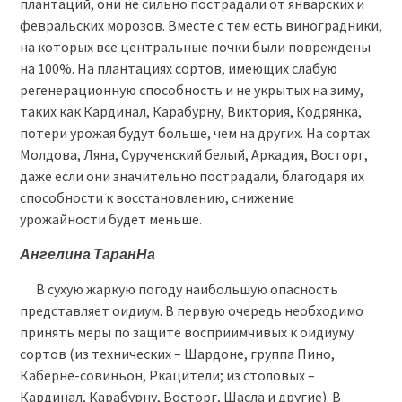
плантаций, они не сильно пострадали от январских и
февральских морозов. Вместе с тем есть виноградники,
на которых все центральные почки были повреждены
на 100%. На плантациях сортов, имеющих слабую
регенерационную способность и не укрытых на зиму,
таких как Кардинал, Карабурну, Виктория, Кодрянка,
потери урожая будут больше, чем на других. На сортах
Молдова, Ляна, Сурученский белый, Аркадия, Восторг,
даже если они значительно пострадали, благодаря их
способности к восстановлению, снижение
урожайности будет меньше.
Ангелина Таран
На
В сухую жаркую погоду наибольшую опасность
представляет оидиум. В первую очередь необходимо
принять меры по защите восприимчивых к оидиуму
сортов (из технических – Шардоне, группа Пино,
Каберне-совиньон, Ркацители; из столовых –
Кардинал, Карабурну, Восторг, Шасла и другие). В