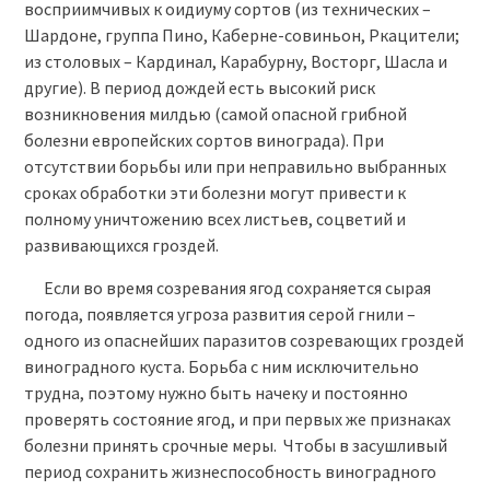
восприимчивых к оидиуму сортов (из технических –
Шардоне, группа Пино, Каберне-совиньон, Ркацители;
из столовых – Кардинал, Карабурну, Восторг, Шасла и
другие). В период дождей есть высокий риск
возникновения милдью (самой опасной грибной
болезни европейских сортов винограда). При
отсутствии борьбы или при неправильно выбранных
сроках обработки эти болезни могут привести к
полному уничтожению всех листьев, соцветий и
развивающихся гроздей.
Если во время созревания ягод сохраняется сырая
погода, появляется угроза развития серой гнили –
одного из опаснейших паразитов созревающих гроздей
виноградного куста. Борьба с ним исключительно
трудна, поэтому нужно быть начеку и постоянно
проверять состояние ягод, и при первых же признаках
болезни принять срочные меры. Чтобы в засушливый
период сохранить жизнеспособность виноградного