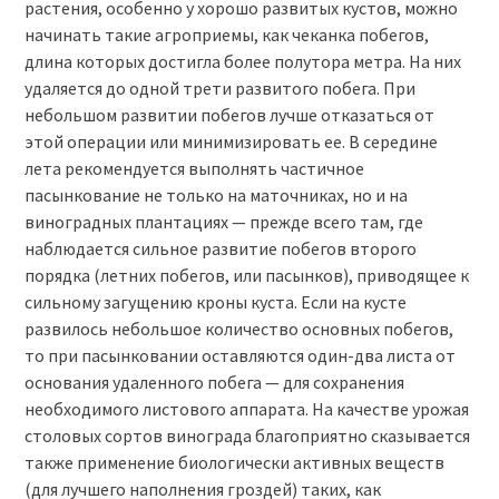
растения, особенно у хорошо развитых кустов, можно
начинать такие агроприемы, как чеканка побегов,
длина которых достигла более полутора метра. На них
удаляется до одной трети развитого побега. При
небольшом развитии побегов лучше отказаться от
этой операции или минимизировать ее. В середине
лета рекомендуется выполнять частичное
пасынкование не только на маточниках, но и на
виноградных плантациях — прежде всего там, где
наблюдается сильное развитие побегов второго
порядка (летних побегов, или пасынков), приводящее к
сильному загущению кроны куста. Если на кусте
развилось небольшое количество основных побегов,
то при пасынковании оставляются один-два листа от
основания удаленного побега — для сохранения
необходимого листового аппарата. На качестве урожая
столовых сортов винограда благоприятно сказывается
также применение биологически активных веществ
(для лучшего наполнения гроздей) таких, как